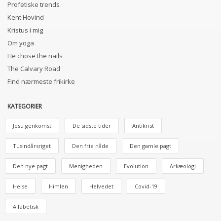
Profetiske trends
Kent Hovind
Kristus i mig
Om yoga
He chose the nails
The Calvary Road
Find nærmeste frikirke
KATEGORIER
Jesu genkomst
De sidste tider
Antikrist
Tusindårsriget
Den frie nåde
Den gamle pagt
Den nye pagt
Menigheden
Evolution
Arkæologi
Helse
Himlen
Helvedet
Covid-19
Alfabetisk