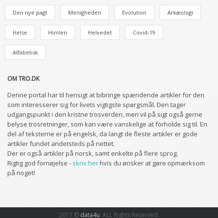
Den nye pagt
Menigheden
Evolution
Arkæologi
Helse
Himlen
Helvedet
Covid-19
Alfabetisk
OM TRO.DK
Denne portal har til hensigt at bibringe spændende artikler for den
som interesserer sig for livets vigtigste spørgsmål. Den tager
udgangspunkt i den kristne trosverden, men vil på sigt også gerne
belyse trosretninger, som kan være vanskelige at forholde sig til. En
del af teksterne er på engelsk, da langt de fleste artikler er gode
artikler fundet andetsteds på nettet.
Der er også artikler på norsk, samt enkelte på flere sprog.
Rigtig god fornøjelse -
skriv her
hvis du ønsker at gøre opmærksom
på noget!
2017 ©
data4u
. ALL Rights Reserved.