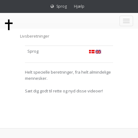
Sprog
Hjælp
Toggl
Livsberetninger
naviga
Sprog
Helt specielle beretninger, fra helt almindelige
mennesker.
Sæt dig godt til rette og nyd disse videoer!