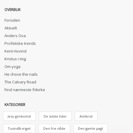
OVERBLIK
Forsiden
Aktuelt
Anders Ova
Profetiske trends
Kent Hovind
Kristus i mig
Om yoga
He chose the nails
The Calvary Road
Find nærmeste frikirke
KATEGORIER
Jesu genkomst
De sidste tider
Antikrist
Tusindårsriget
Den frie nåde
Den gamle pagt