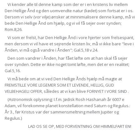
Vi kender alle til denne kamp som der er i en kristens liv mellem
Den Hellige Ånd og den uomvendte natur (kødet) som fortsat er i os.
Dersom vi selv (vor vilje) ønsker at minnimialisere denne kamp, må vi
bede Den Hellige Ånd om hjælp, og vi vil få sejer over synden;
Rom.8,26.
Vi som er frelst, har Den Hellige Ånd i vore hjerter som frelsespant,
men dersom vi vil have et sejrende kristen liv, må vi ikke bare "leve i
Ånden, vi må også vandre i Ånden"; Gal.5,18 v.24.
Den som vandrer i Ånden, har fået løfte om at han skal få sejer
over synden. Dette er ikke noget tomt løfte, men det er en realitet;
Gal.5,16.
Vi må bede om at vi ved Den Hellige Ånds hjælp må magte at
FREMSTILLE VORE LEGEMER SOM ET LEVENDE, HELLIG, GUD
VELBEHAGELI OFFER, således at vi kan blive FORNYET I VORE SIND .
(Astronomisk oplysning; I.f.m. Jødisk Rosh Hashanah år 6007 e
Adam, vil forekomme planet konstellation med Saturn og Regulus.:
År 3., før Kristus var der sammensmeltning mellem Jupiter og
Regulus.)
LAD OS SE OP, MED FORVENTNING OM HIMMELFART EN!