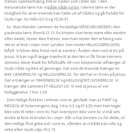
frelses sammenhæng. Det er nåden som råder der. I den
messianske lære har vi
både nåde og lov
. I denne lære er der
mulighed for at en troende kan falde ud af nåden og gå fortabt for
Guds rige; Se Hebr.6,5-6 og 10,26-31.
b) Man blander sammen de forskellige NÅDESBEGREBER i den
paulinske lære; Rom.8,12-13. En kristen som lever mere eller mindre
efter kødet, mister ikke frelsen, men han mister den erfaring som
det er at leve i sejer over synden. Han mister HELLIGGØRELSENS
NÅDE. Vi bliver ikke frelst ved at vandre i Ånden, men ved at tro på
Jesus. Vi kan også lægge mærke til at den løn vi får foran Herrens
domstol, bliver kladt for NÅDELØN. Alt i vor tidsperiode afhænger af
Guds nåde og ikke af gerninger. Det som de troende trænger er;
IKKE GENFØDELSE og HELLIGGØRELSE, for det har vi i troen på Jesus.
Det vi trænger er OMVENDELSE og HELLIGGJORT LIVSFØRELSE. Vi
trænger alle sammen ET HELLIGT LIV. Vi ved at Jesus er vor
helliggørelse; 1.Kor.1,30.
Den Hellige Ånd bor i enhver som er genfødt. Han er PANT og
INDSEGL til forløsningens dag; 2.Kor.5,5 og Ef.4,30, men Han tager
ikke selv til rette i vore liv, Han overstyrer ikke vore liv, vi må selv
ønske at leve et kristen liv i sejer. Når vi har bestem os for dette, vil
den Hellige Ånd gribe ind i vore liv, således at vi både kan ville og
virke efter Guds vilje; Fil.2,13.