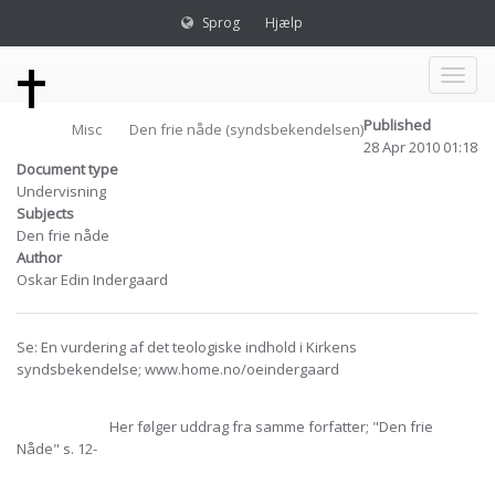
Sprog
Hjælp
Toggl
Published
Misc
Den frie nåde (syndsbekendelsen)
naviga
28 Apr 2010 01:18
Document type
Undervisning
Subjects
Den frie nåde
Author
Oskar Edin Indergaard
Se: En vurdering af det teologiske indhold i Kirkens
syndsbekendelse; www.home.no/oeindergaard
Her følger uddrag fra samme forfatter; "Den frie
Nåde" s. 12-