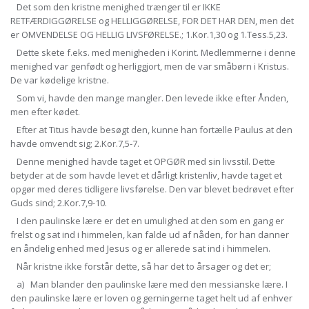
Det som den kristne menighed trænger til er IKKE
RETFÆRDIGGØRELSE og HELLIGGØRELSE, FOR DET HAR DEN, men det
er OMVENDELSE OG HELLIG LIVSFØRELSE.; 1.Kor.1,30 og 1.Tess.5,23.
Dette skete f.eks. med menigheden i Korint. Medlemmerne i denne
menighed var genfødt og herliggjort, men de var småbørn i Kristus.
De var kødelige kristne.
Som vi, havde den mange mangler. Den levede ikke efter Ånden,
men efter kødet.
Efter at Titus havde besøgt den, kunne han fortælle Paulus at den
havde omvendt sig; 2.Kor.7,5-7.
Denne menighed havde taget et OPGØR med sin livsstil. Dette
betyder at de som havde levet et dårligt kristenliv, havde taget et
opgør med deres tidligere livsførelse. Den var blevet bedrøvet efter
Guds sind; 2.Kor.7,9-10.
I den paulinske lære er det en umulighed at den som en gang er
frelst og sat ind i himmelen, kan falde ud af nåden, for han danner
en åndelig enhed med Jesus og er allerede sat ind i himmelen.
Når kristne ikke forstår dette, så har det to årsager og det er;
a) Man blander den paulinske lære med den messianske lære. I
den paulinske lære er loven og gerningerne taget helt ud af enhver