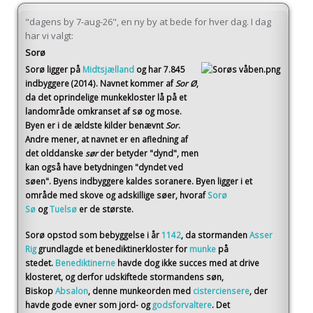
"dagens by 7-aug-26", en ny by at bede for hver dag. I dag
har vi valgt:
Sorø
Sorø
ligger på
Midtsjælland
og har 7.845
indbyggere (2014)
. Navnet kommer af
Sor Ø
,
da det oprindelige munkekloster lå på et
landområde omkranset af sø og mose.
Byen er i de ældste kilder benævnt
Sor
.
Andre mener, at navnet er en afledning af
det olddanske
sør
der betyder "dynd", men
kan også have betydningen "dyndet ved
søen". Byens indbyggere kaldes soranere. Byen ligger i et
område med skove og adskillige søer, hvoraf
Sorø
Sø
og
Tuelsø
er de største.
Sorø opstod som bebyggelse i år
1142
, da stormanden
Asser
Rig
grundlagde et benediktinerkloster for
munke
på
stedet.
Benediktinerne
havde dog ikke succes med at drive
klosteret, og derfor udskiftede stormandens søn,
Biskop
Absalon
, denne munkeorden med
cisterciensere
, der
havde gode evner som jord- og
godsforvaltere
. Det