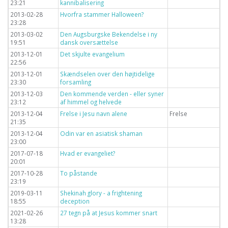
23:21
kannibalisering
2013-02-28
Hvorfra stammer Halloween?
23:28
2013-03-02
Den Augsburgske Bekendelse i ny
19:51
dansk oversættelse
2013-12-01
Det skjulte evangelium
22:56
2013-12-01
Skændselen over den højtidelige
23:30
forsamling
2013-12-03
Den kommende verden - eller syner
23:12
af himmel og helvede
2013-12-04
Frelse i Jesu navn alene
Frelse
21:35
2013-12-04
Odin var en asiatisk shaman
23:00
2017-07-18
Hvad er evangeliet?
20:01
2017-10-28
To påstande
23:19
2019-03-11
Shekinah glory - a frightening
18:55
deception
2021-02-26
27 tegn på at Jesus kommer snart
13:28