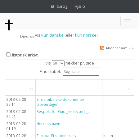
Sprog
Hjælp
Toggl
Vis
kun danske
(eller
kun norske
)
Diverse
naviga
Abonner som RSS
Historisk arkiv:
Vis
rækker pr. side
Find i tabel:
Dato
Overskrift
Emne
2013-02-08
Er de bibelske dokumenter
22:14
troværdige?
2013-02-08
Respekt for Gud gør os ærlige
22:21
2013-02-28
Herrens navn
01:19
2013-02-28
Europa: Et studie i selv-
Islam