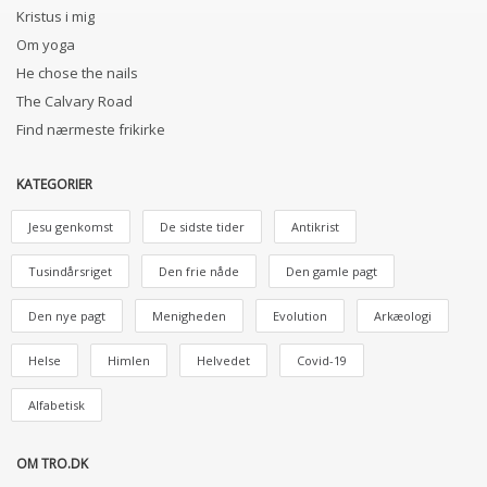
Kristus i mig
Om yoga
He chose the nails
The Calvary Road
Find nærmeste frikirke
KATEGORIER
Jesu genkomst
De sidste tider
Antikrist
Tusindårsriget
Den frie nåde
Den gamle pagt
Den nye pagt
Menigheden
Evolution
Arkæologi
Helse
Himlen
Helvedet
Covid-19
Alfabetisk
OM TRO.DK