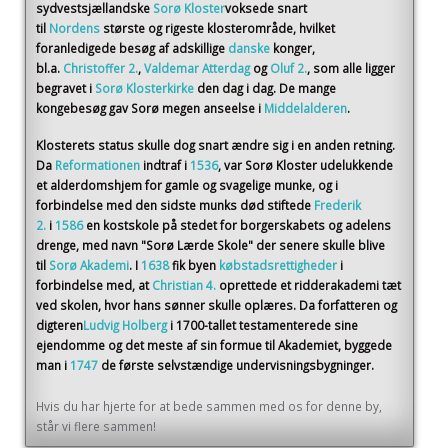
sydvestsjællandske
Sorø Kloster
voksede snart
til
Nordens
største og rigeste klosterområde, hvilket
foranledigede besøg af adskillige
danske
konger,
bl.a.
Christoffer 2.
,
Valdemar Atterdag
og
Oluf 2.
, som alle ligger
begravet i
Sorø Klosterkirke
den dag i dag. De mange
kongebesøg gav Sorø megen anseelse i
Middelalderen
.
Klosterets status skulle dog snart ændre sig i en anden retning.
Da
Reformationen
indtraf i
1536
, var Sorø Kloster udelukkende
et alderdomshjem for gamle og svagelige munke, og i
forbindelse med den sidste munks død stiftede
Frederik
2.
i
1586
en kostskole på stedet for borgerskabets og adelens
drenge, med navn "Sorø Lærde Skole" der senere skulle blive
til
Sorø Akademi
. I
1638
fik byen
købstadsrettigheder
i
forbindelse med, at
Christian 4.
oprettede et ridderakademi tæt
ved skolen, hvor hans sønner skulle oplæres. Da forfatteren og
digteren
Ludvig Holberg
i 1700-tallet testamenterede sine
ejendomme og det meste af sin formue til Akademiet, byggede
man i
1747
de første selvstændige undervisningsbygninger.
Hvis du har hjerte for at bede sammen med os for denne by,
står vi flere sammen!