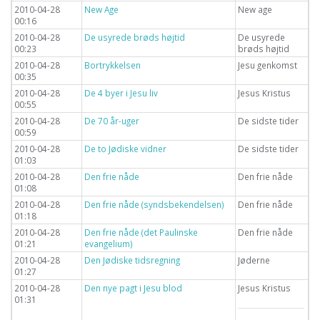
2010-04-28
New Age
New age
00:16
2010-04-28
De usyrede brøds højtid
De usyrede
00:23
brøds højtid
2010-04-28
Bortrykkelsen
Jesu genkomst
00:35
2010-04-28
De 4 byer i Jesu liv
Jesus Kristus
00:55
2010-04-28
De 70 år-uger
De sidste tider
00:59
2010-04-28
De to Jødiske vidner
De sidste tider
01:03
2010-04-28
Den frie nåde
Den frie nåde
01:08
2010-04-28
Den frie nåde (syndsbekendelsen)
Den frie nåde
01:18
2010-04-28
Den frie nåde (det Paulinske
Den frie nåde
01:21
evangelium)
2010-04-28
Den Jødiske tidsregning
Jøderne
01:27
2010-04-28
Den nye pagt i Jesu blod
Jesus Kristus
01:31