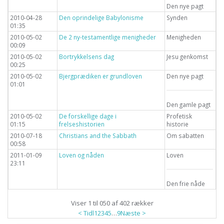
Den nye pagt
2010-04-28
Den oprindelige Babylonisme
Synden
01:35
2010-05-02
De 2 ny-testamentlige menigheder
Menigheden
00:09
2010-05-02
Bortrykkelsens dag
Jesu genkomst
00:25
2010-05-02
Bjergprædiken er grundloven
Den nye pagt
01:01
Den gamle pagt
2010-05-02
De forskellige dage i
Profetisk
01:15
frelseshistorien
historie
2010-07-18
Christians and the Sabbath
Om sabatten
00:58
2011-01-09
Loven og nåden
Loven
23:11
Den frie nåde
Viser 1 til 050 af 402 rækker
< Tidl
1
2
3
4
5
…
9
Næste >